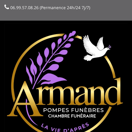
06.99.57.08.26 (Permanence 24h/24 7j/7)